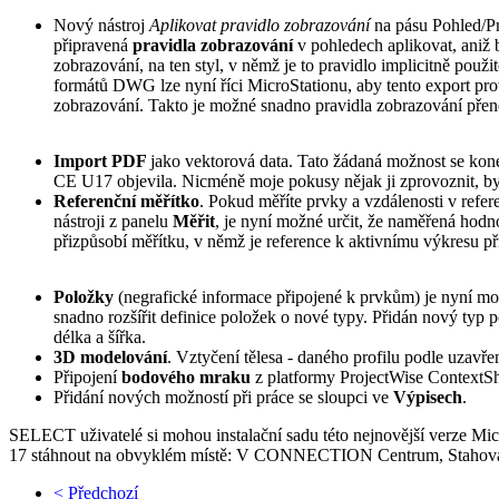
Nový nástroj
Aplikovat pravidlo zobrazování
na pásu Pohled/Pr
připravená
pravidla zobrazování
v pohledech aplikovat, aniž 
zobrazování, na ten styl, v němž je to pravidlo implicitně použi
formátů DWG lze nyní říci MicroStationu, aby tento export pro
zobrazování. Takto je možné snadno pravidla zobrazování př
Import PDF
jako vektorová data. Tato žádaná možnost se kon
CE U17 objevila. Nicméně moje pokusy nějak ji zprovoznit, by
Referenční měřítko
. Pokud měříte prvky a vzdálenosti v refer
nástroji z panelu
Měřit
, je nyní možné určit, že naměřená hodn
přizpůsobí měřítku, v němž je reference k aktivnímu výkresu př
Položky
(negrafické informace připojené k prvkům) je nyní mo
snadno rozšířit definice položek o nové typy. Přidán nový typ 
délka a šířka.
3D modelování
. Vztyčení tělesa - daného profilu podle uzavře
Připojení
bodového mraku
z platformy ProjectWise ContextSh
Přidání nových možností při práce se sloupci ve
Výpisech
.
SELECT uživatelé si mohou instalační sadu této nejnovější verze Mi
17 stáhnout na obvyklém místě: V CONNECTION Centrum, Stahová
< Předchozí