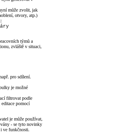
 nyní může zvolit, jak
oblení, otvory, atp.)
:
áry
 pracovních týmů a
onu, zvláště v situaci,
apř. pro sdílení.
abulky je možné
cí filtrovat podle
 editace pomocí
vatel je může používat,
vány - se tyto novinky
i ve funkčnosti.