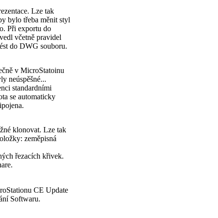
ezentace. Lze tak
by bylo třeba měnit styl
to. Při exportu do
vedl včetně pravidel
enést do DWG souboru.
ečně v MicroStatoinu
ly neúspěšné...
enci standardními
ota se automaticky
ipojena.
žné klonovat. Lze tak
položky: zeměpisná
ných řezacích křivek.
are.
croStationu CE Update
ní Softwaru.