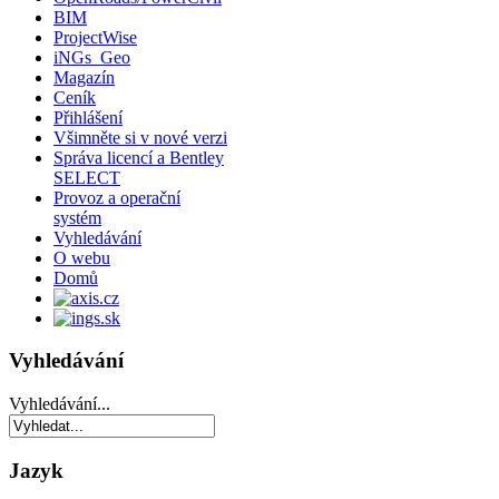
BIM
ProjectWise
iNGs_Geo
Magazín
Ceník
Přihlášení
Všimněte si v nové verzi
Správa licencí a Bentley
SELECT
Provoz a operační
systém
Vyhledávání
O webu
Domů
Vyhledávání
Vyhledávání...
Jazyk