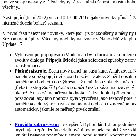
pouze se opravovaly zjištěné chyby. Z vlastní zkušenosti musím bohuž
všechny...
Nastupující (letní 2022) verze 10.17.00.209 nějaké novinky přináší. Z
nicméně docela bohatý seznam.
V první části naleznete novinky, které jsou již odzkoušeny a měly by 
Seznam není úplný. Všechny novinky naleznete v Nápovědě v kapito
Update 17.
Vylepšení při připojování iModelu a iTwin formátů jako referen
zvolit v dialogu
Připojit iModel jako referenci
způsoby zarov
transformace
.
Plošné nástroje
. Zcela nový panel na pásu karet Analyzovat. N
panelu v sobě spojují dvě dosud nezávislé akce. Změřit obsah 
naměřenou hodnotu do výkresu. Již není třeba volat dva nástroje
(třeba) nástroj
Změřit plochu a umístit text
, ukázat na uzavřený 
okamžitě naskočí naměřená hodnota. Tu lze doplnit příponou a
požadovat, aby tato hodnota byla vytvořena jako textové pole.
naměřená a do výkresu zapsaná hodnota (obsah uzavřeného pr
automaticky, jakmile se měřený prvek změní.
Pravidla zobrazování
- vylepšení. Byl přidán Editor podmíne
urychluje a zpřehledňuje definování podmínek, za nichž se vzh
(splňují nějakou podmínku) změní, popř. vylepší. Podmínky lze