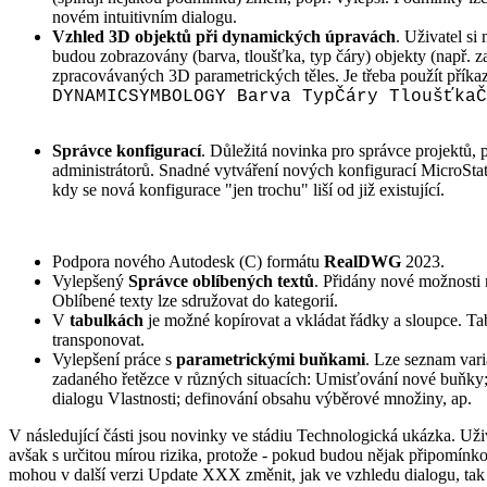
novém intuitivním dialogu.
Vzhled 3D objektů při dynamických úpravách
. Uživatel si
budou zobrazovány (barva, tloušťka, typ čáry) objekty (např. za
zpracovávaných 3D parametrických těles. Je třeba použít příkaz
DYNAMICSYMBOLOGY Barva TypČáry TloušťkaČ
Správce konfigurací
. Důležitá novinka pro správce projektů,
administrátorů. Snadné vytváření nových konfigurací MicroStati
kdy se nová konfigurace "jen trochu" liší od již existující.
Podpora nového Autodesk (C) formátu
RealDWG
2023.
Vylepšený
Správce oblíbených textů
. Přidány nové možnosti n
Oblíbené texty lze sdružovat do kategorií.
V
tabulkách
je možné kopírovat a vkládat řádky a sloupce. T
transponovat.
Vylepšení práce s
parametrickými buňkami
. Lze seznam varia
zadaného řetězce v různých situacích: Umisťování nové buňky;
dialogu Vlastnosti; definování obsahu výběrové množiny, ap.
V následující části jsou novinky ve stádiu Technologická ukázka. Uži
avšak s určitou mírou rizika, protože - pokud budou nějak připomínko
mohou v další verzi Update XXX změnit, jak ve vzhledu dialogu, tak 