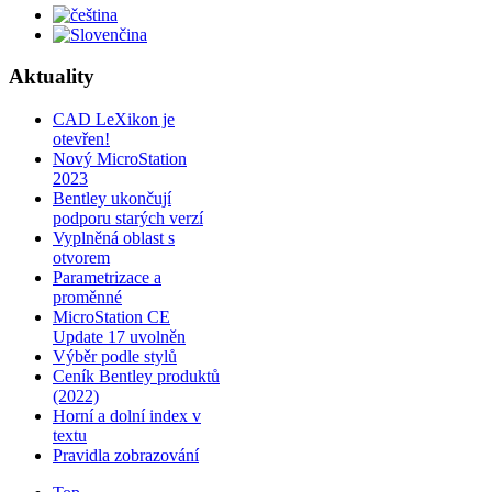
Aktuality
CAD LeXikon je
otevřen!
Nový MicroStation
2023
Bentley ukončují
podporu starých verzí
Vyplněná oblast s
otvorem
Parametrizace a
proměnné
MicroStation CE
Update 17 uvolněn
Výběr podle stylů
Ceník Bentley produktů
(2022)
Horní a dolní index v
textu
Pravidla zobrazování