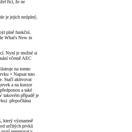
el říci, že ne
de je jejich neúplný,
být plně funkční.
le What's New in
cí. Nyní je možné si
nání včetně AEC
ástroje na tomto
prvku + Napsat tuto
. Stačí aktivovat
prvek a na kurzor
 předponou a také
 V takovém případě je
vku) přepočítána
k, který významně
led určitých prvků
 nyní generovat v