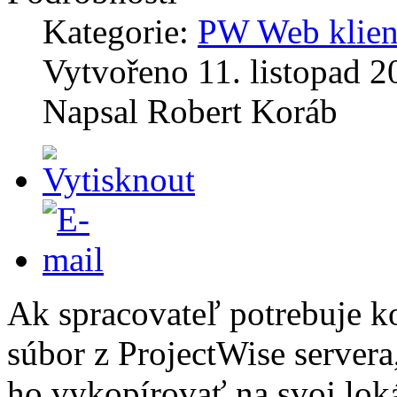
Kategorie:
PW Web klien
Vytvořeno
11. listopad 
Napsal
Robert Koráb
Ak spracovateľ potrebuje k
súbor z ProjectWise servera
ho vykopírovať na svoj loká