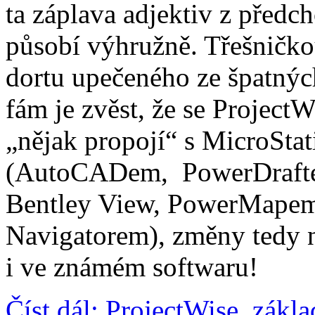
ta záplava adjektiv z předch
působí výhružně. Třešničko
dortu upečeného ze špatnýc
fám je zvěst, že se ProjectW
„nějak propojí“ s MicroSta
(AutoCADem, PowerDraft
Bentley View, PowerMape
Navigatorem), změny tedy 
i ve známém softwaru!
Číst dál: ProjectWise, zákla