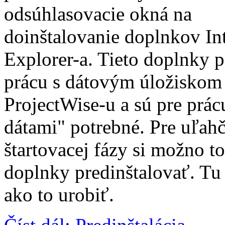
odsúhlasovacie okná na
doinštalovanie doplnkov In
Explorer-a. Tieto doplnky 
prácu s dátovým úložiskom
ProjectWise-u a sú pre prác
dátami" potrebné. Pre uľahč
štartovacej fázy si možno t
doplnky predinštalovať. Tu 
ako to urobiť.