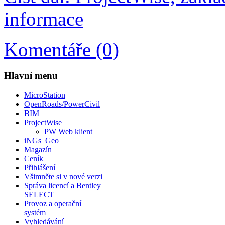
informace
Komentáře (0)
Hlavní menu
MicroStation
OpenRoads/PowerCivil
BIM
ProjectWise
PW Web klient
iNGs_Geo
Magazín
Ceník
Přihlášení
Všimněte si v nové verzi
Správa licencí a Bentley
SELECT
Provoz a operační
systém
Vyhledávání