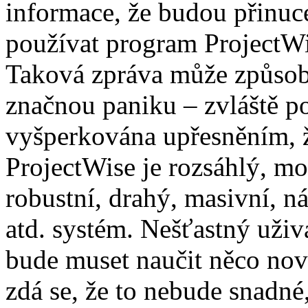
informace, že budou přinuc
používat program ProjectWi
Taková zpráva může způsob
značnou paniku – zvláště p
vyšperkována upřesněním, 
ProjectWise je rozsáhlý, m
robustní, drahý, masivní, n
atd. systém. Nešťastný uživa
bude muset naučit něco nov
zdá se, že to nebude snadné