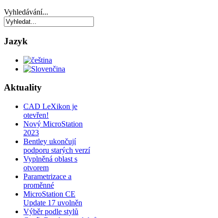
Vyhledávání...
Jazyk
Aktuality
CAD LeXikon je
otevřen!
Nový MicroStation
2023
Bentley ukončují
podporu starých verzí
Vyplněná oblast s
otvorem
Parametrizace a
proměnné
MicroStation CE
Update 17 uvolněn
Výběr podle stylů