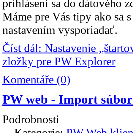
prihlásení sa do dátového z
Máme pre Vás tipy ako sa s
nastavením vysporiadať.
Číst dál: Nastavenie „štarto
zložky pre PW Explorer
Komentáře (0)
PW web - Import súbo
Podrobnosti
Kategorie:
PW Web klien