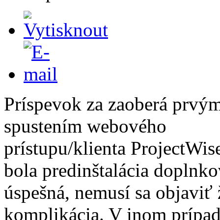
Príspevok za zaoberá prvý
spustením webového
prístupu/klienta ProjectWis
bola predinštalácia doplnko
úspešná, nemusí sa objaviť 
komplikácia. V inom prípad