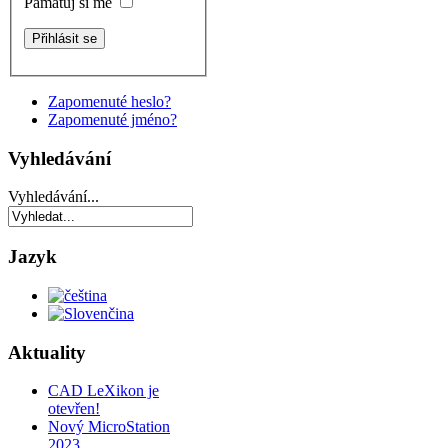
Pamatuj si mě
Zapomenuté heslo?
Zapomenuté jméno?
Vyhledávání
Vyhledávání...
Jazyk
Aktuality
CAD LeXikon je
otevřen!
Nový MicroStation
2023