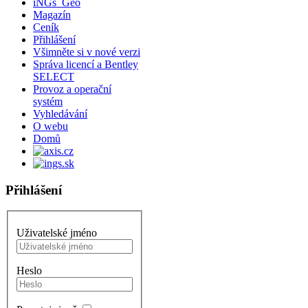
iNGs_Geo
Magazín
Ceník
Přihlášení
Všimněte si v nové verzi
Správa licencí a Bentley
SELECT
Provoz a operační
systém
Vyhledávání
O webu
Domů
Přihlášení
Uživatelské jméno
Heslo