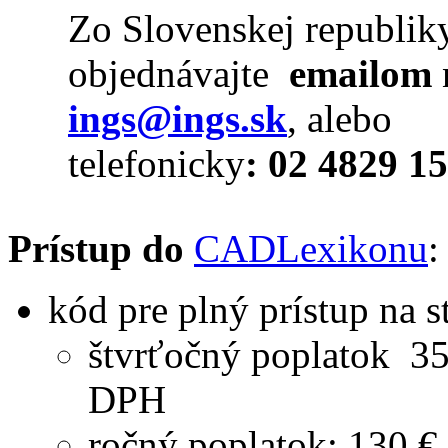
Zo Slovenskej republik
objednávajte
emailom
ings@ings.sk
, alebo
telefonicky
: 02 4829 1
Prístup do
CADLexikonu
:
kód pre plný prístup na s
štvrťočný poplatok 35
DPH
ročný poplatok: 130 