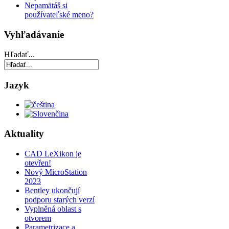
Nepamätáš si
používateľské meno?
Vyhľadávanie
Hľadať...
Jazyk
Aktuality
CAD LeXikon je
otevřen!
Nový MicroStation
2023
Bentley ukončují
podporu starých verzí
Vyplněná oblast s
otvorem
Parametrizace a