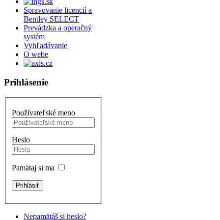
Spravovanie licencií a
Bentley SELECT
Prevádzka a operačný
systém
Vyhľadávanie
O webe
Prihlásenie
Používateľské meno
Heslo
Pamätaj si ma
Nepamätáš si heslo?