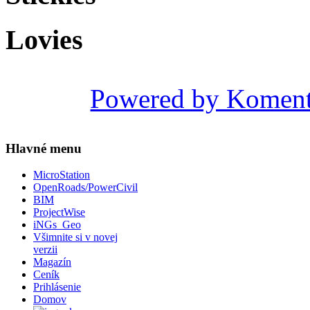
Lovies
Powered by Komen
Hlavné menu
MicroStation
OpenRoads/PowerCivil
BIM
ProjectWise
iNGs_Geo
Všimnite si v novej
verzii
Magazín
Ceník
Prihlásenie
Domov