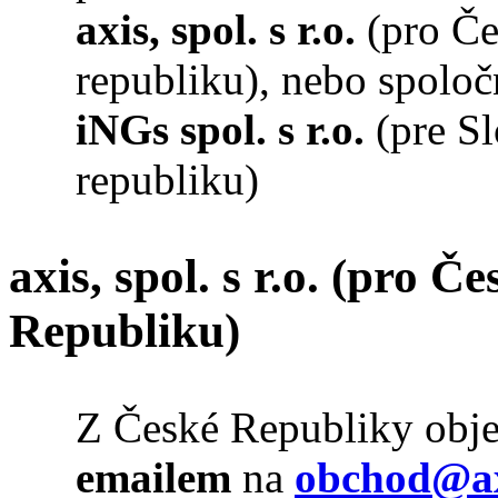
axis, spol. s r.o.
(pro Č
republiku), nebo spoloč
iNGs
spol. s r.o.
(pre S
republiku)
axis, spol. s r.o.
(pro Če
Republiku)
Z České Republiky obje
emailem
na
obchod@ax