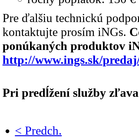
Pre ďalšiu technickú podpo
kontaktujte prosím iNGs.
C
ponúkaných produktov i
http://www.ings.sk/predaj
Pri predĺžení služby zľav
< Predch.