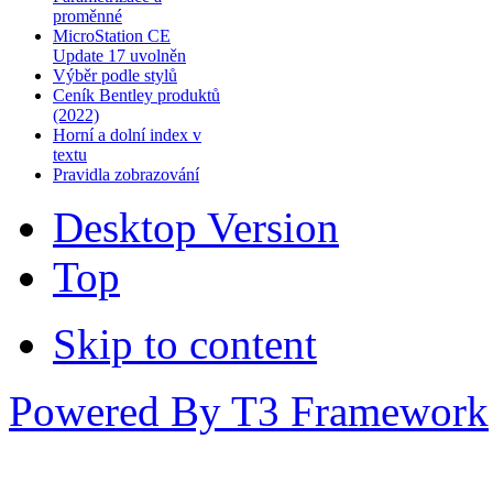
proměnné
MicroStation CE
Update 17 uvolněn
Výběr podle stylů
Ceník Bentley produktů
(2022)
Horní a dolní index v
textu
Pravidla zobrazování
Desktop Version
Top
Skip to content
Powered By T3 Framework