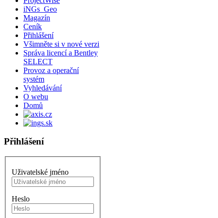
ProjectWise
iNGs_Geo
Magazín
Ceník
Přihlášení
Všimněte si v nové verzi
Správa licencí a Bentley
SELECT
Provoz a operační
systém
Vyhledávání
O webu
Domů
Přihlášení
Uživatelské jméno
Heslo