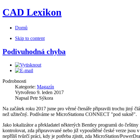
CAD Lexikon
Domů
Skip to content
Podivuhodná chyba
Podrobnosti
Kategorie:
Magazín
Vytvořeno
9. leden 2017
Napsal
Petr Sýkora
Na začátek roku 2017 jsme pro věrné čtenáře připravili trochu jiný čl
než užitečný. Podíváme se MicroStationu CONNECT "pod sukně".
Jako lokalizátor a překladatel některých Bentley programů do češtin
kontrolovat, zda připravované nebo již vypouštěné české verze jsou v
nepříliš tvůrčí práci, kdy je potřeba zjistit, zda MicroStation/PowerDr