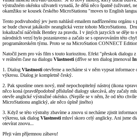
výstražném okénku uživateli vynadá, že dělá něco špatně (uživatel, ne
okamžiku se kousek českého MicroStationu "moves to English langu
Tento podivuhodný jev jsem nahlásil emailem nadřízenému orgánu s p
se bude chovat jakákoliv neanglická verze tohoto MicroStationu. Dr
lokalizační náčelník Bentley za pravdu. I v jiných jazycích se děje to
národních verzí bylo pozastaveno a začalo se s opravováním této chy
programátorském týmu. Proto se na MicroStation CONNECT Edition
Natočil jsem pro vás film s touto kuriozitou. Efekt "přeskok dialogu
v reálném čase na dialogu
Vlastnosti
(dříve se ten dialog jmenoval
In
1. Dialog
Vlastnosti
otevřeme a necháme si v něm vypsat informace 
výkresu. Dialog je kompletně český.
2. Pak spustíme onen nový, mně nepochopitelný nástroj (ikona vpravo 
něco koná (pravděpodobně příslušné dialogy ukecává, aby začaly mlu
otevře anglické výstražné okénko. (Nepíše se v něm, že od této chvíl
MicroStationu anglický, ale něco úplně jiného)
3. Když se této výstrahy zbavíme a znovu si necháme zjistit informa
výkresu, tak dialog
Vlastnosti
mluví skoro celý anglicky. Ani jsme di
otevírat znovu...
Přeji vám příjemnou zábavu!