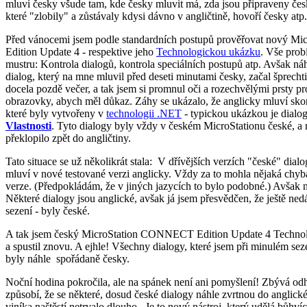
mluví česky všude tam, kde česky mluvit má, zda jsou připraveny česk
které "zlobily" a zůstávaly kdysi dávno v angličtině, hovoří česky atp
Před vánocemi jsem podle standardních postupů prověřovat nový 
Edition Update 4 - respektive jeho
Technologickou ukázku
. Vše prob
mustru: Kontrola dialogů, kontrola speciálních postupů atp. Avšak ná
dialog, který na mne mluvil před deseti minutami česky, začal šprecht
docela pozdě večer, a tak jsem si promnul oči a rozechvělými prsty pro
obrazovky, abych měl důkaz. Záhy se ukázalo, že anglicky mluví sko
které byly vytvořeny v
technologii .NET
- typickou ukázkou je dialo
Vlastnosti
. Tyto dialogy byly vždy v českém MicroStationu české, a
překlopilo zpět do angličtiny.
Tato situace se už několikrát stala: V dřívějších verzích "české" dial
mluví v nové testované verzi anglicky. Vždy za to mohla nějaká chyb
verze. (Předpokládám, že v jiných jazycích to bylo podobné.) Avšak n
Některé dialogy jsou anglické, avšak já jsem přesvědčen, že ještě ned
sezení - byly české.
A tak jsem český MicroStation CONNECT Edition Update 4 Technol
a spustil znovu. A ejhle! Všechny dialogy, které jsem při minulém sezen
byly náhle spořádaně česky.
Noční hodina pokročila, ale na spánek není ani pomyšlení! Zbývá odh
způsobí, že se některé, dosud české dialogy náhle zvrtnou do anglic
viníka naštěstí netrvalo dlouho. Je to nový nástroj, který udělá bůhví