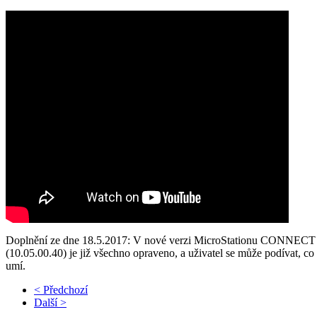
Doplnění ze dne 18.5.2017: V nové verzi MicroStationu CONNECT 
(10.05.00.40) je již všechno opraveno, a uživatel se může podívat, co
umí.
< Předchozí
Další >