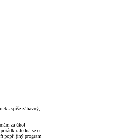
ánek - spíše zábavný,
y mám za úkol
 pořádku. Jedná se o
aft popř. jiný program