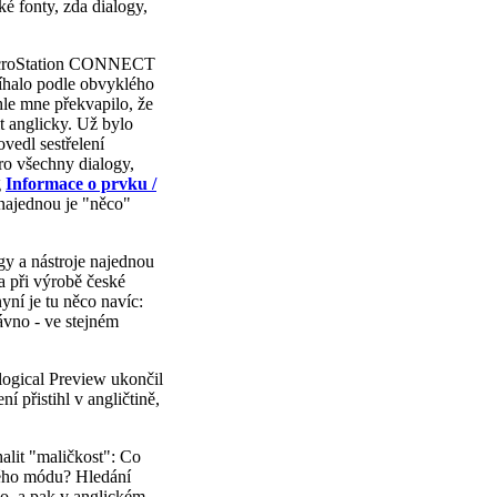
é fonty, zda dialogy,
.
MicroStation CONNECT
íhalo podle obvyklého
hle mne překvapilo, že
it anglicky. Už bylo
vedl sestřelení
ro všechny dialogy,
g
Informace o prvku /
 najednou je "něco"
ogy a nástroje najednou
a při výrobě české
yní je tu něco navíc:
ávno - ve stejném
ogical Preview ukončil
í přistihl v angličtině,
alit "maličkost": Co
kého módu? Hledání
co, a pak v anglickém