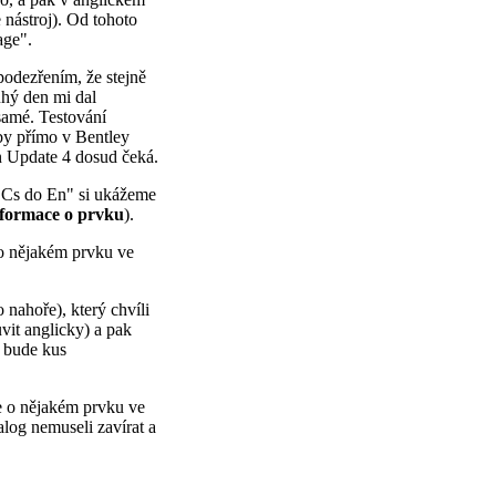
 nástroj). Od tohoto
age".
odezřením, že stejně
uhý den mi dal
 samé. Testování
by přímo v Bentley
 Update 4 dosud čeká.
 z Cs do En" si ukážeme
formace o prvku
).
o nějakém prvku ve
nahoře), který chvíli
vit anglicky) a pak
e bude kus
ce o nějakém prvku ve
alog nemuseli zavírat a