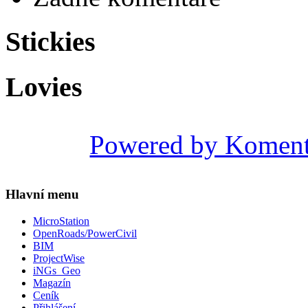
Stickies
Lovies
Powered by Komen
Hlavní menu
MicroStation
OpenRoads/PowerCivil
BIM
ProjectWise
iNGs_Geo
Magazín
Ceník
Přihlášení