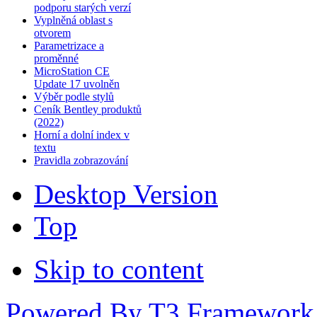
podporu starých verzí
Vyplněná oblast s
otvorem
Parametrizace a
proměnné
MicroStation CE
Update 17 uvolněn
Výběr podle stylů
Ceník Bentley produktů
(2022)
Horní a dolní index v
textu
Pravidla zobrazování
Desktop Version
Top
Skip to content
Powered By T3 Framework