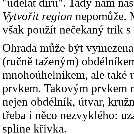
"udělat díru". Tady nám nás
Vytvořit region
nepomůže.
však použít nečekaný trik s
Ohrada může být vymezena
(ručně taženým) obdélníke
mnohoúhelníkem, ale také 
prvkem. Takovým prvkem 
nejen obdélník, útvar, kružn
třeba i něco nezvyklého: uz
spline křivka.