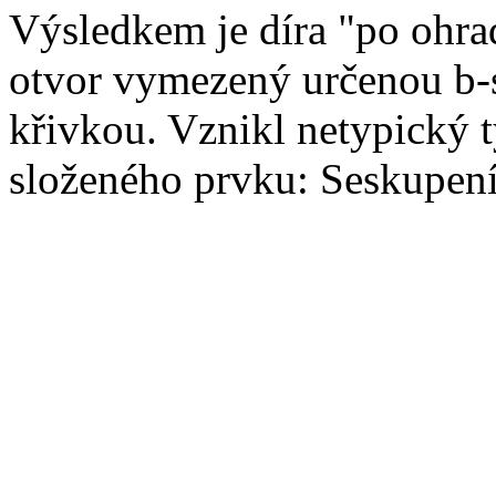
Výsledkem je díra "po ohra
otvor vymezený určenou b-
křivkou. Vznikl netypický 
složeného prvku: Seskupení