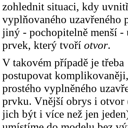
zohlednit situaci, kdy uvnit
vyplňovaného uzavřeného p
jiný - pochopitelně menší -
prvek, který tvoří
otvor
.
V takovém případě je třeba
postupovat komplikovaněji,
prostého vyplněného uzavř
prvku. Vnější obrys i otvor
jich být i více než jen jeden
umístíme do modelu bez vý