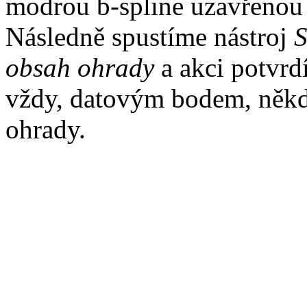
modrou b-spline uzavřenou 
Následně spustíme nástroj
S
obsah ohrady
a akci potvrd
vždy, datovým bodem, někd
ohrady.