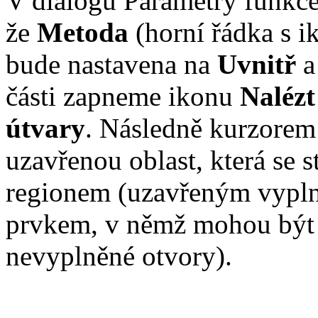
V dialogu Parametry funkce
že
Metoda
(horní řádka s i
bude nastavena na
Uvnitř
a
části zapneme ikonu
Nalézt
útvary
. Následně kurzorem
uzavřenou oblast, která se s
regionem (uzavřeným vyp
prvkem, v němž mohou být
nevyplněné otvory).