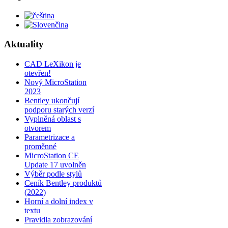
Aktuality
CAD LeXikon je
otevřen!
Nový MicroStation
2023
Bentley ukončují
podporu starých verzí
Vyplněná oblast s
otvorem
Parametrizace a
proměnné
MicroStation CE
Update 17 uvolněn
Výběr podle stylů
Ceník Bentley produktů
(2022)
Horní a dolní index v
textu
Pravidla zobrazování