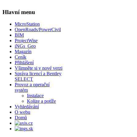
Hlavní menu
MicroStation
OpenRoads/PowerCivil
BIM
ProjectWise
iNGs_Geo
Magazín
Ceník
Přihlášení
Všimněte si v nové verzi
Správa licencí a Bentley
SELECT
Provoz a operační
systém
Instalace
Kolize a potíže
Vyhledávání
O webu
Domů