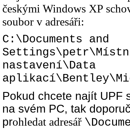
českými Windows XP scho
soubor v adresáři:
C:\Documents and
Settings\petr\Místn
nastavení\Data
aplikací\Bentley\Mi
Pokud chcete najít UPF 
na svém PC, tak doporuč
pr
ohledat adresář
\Docum