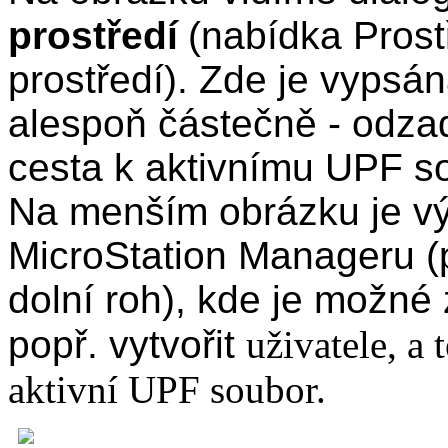
prostředí
(nabídka Pros
prostředí)
. Zde je vypsán
alespoň částečně - odza
cesta k aktivnímu UPF s
Na menším obrázku je vý
MicroStation Manageru (
dolní roh), kde je možné z
popř. vytvořit
uživatele, a 
aktivní UPF soubor.