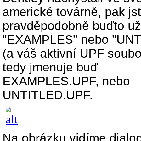
americké továrně, pak js
pravděpodobně buďto už
"EXAMPLES" nebo "UNT
(a váš aktivní UPF soubo
tedy jmenuje buď
EXAMPLES.UPF, nebo
UNTITLED.UPF.
Na obrázku vidíme dialo