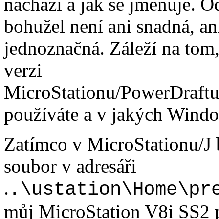
nachází a jak se jmenuje. 
bohužel není ani snadná, an
jednoznačná. Záleží na tom
verzi
MicroStationu/PowerDraft
používáte a v jakých Wind
Zatímco v MicroStationu/J
soubor v adresáři
.
.\ustation\Home\pr
můj MicroStation V8i SS2 