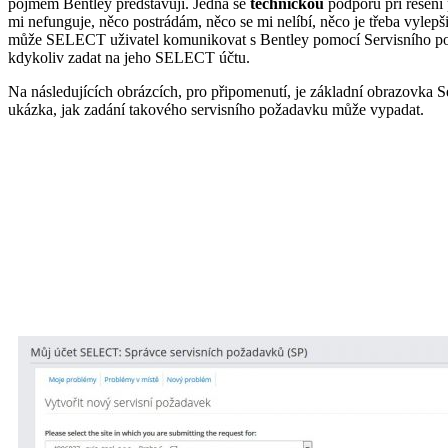
pojmem Bentley představují. Jedná se
technickou
podporu při řešení
mi nefunguje, něco postrádám, něco se mi nelíbí, něco je třeba vyle
může SELECT uživatel komunikovat s Bentley pomocí Servisního po
kdykoliv zadat na jeho SELECT účtu.
Na následujících obrázcích, pro připomenutí, je základní obrazovka 
ukázka, jak zadání takového servisního požadavku může vypadat.