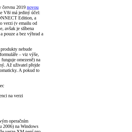
 v červnu 2019
novou
ze V8
i
má jediný účel:
 CONNECT Edition, a
to verzi (v emailu od
e, avšak je slíbena
 a pouze a bez výhrad a
í produkty nebude
ormuláře – viz výše,
ř. funguje omezeně) na
ý. Až uživatel přejde
tomaticky. A pokud to
lec
nci na verzi
ovým operačním
ku 2006) na Windows
tože verze XM není pro