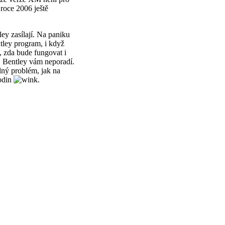
roce 2006 ještě
ey zasílají. Na paniku
ntley program, i když
, zda bude fungovat i
, Bentley vám neporadí.
ný problém, jak na
odin
.