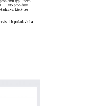
 problémů typu: něco
pšit… Tyto problémy
žadavku, který lze
Servisních požadavků a