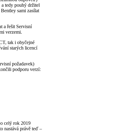
 tedy pouhý držitel
 Bentley sami zasílat
 a řešit Servisní
ými verzemi.
CT, tak i obyčejné
ání starých licencí
ervisní požadavek)
ončili podporu verzí:
 po celý rok 2019
to nastává právě teď –