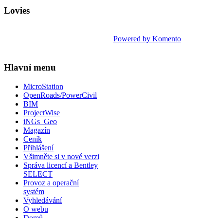
Lovies
Powered by Komento
Hlavní menu
MicroStation
OpenRoads/PowerCivil
BIM
ProjectWise
iNGs_Geo
Magazín
Ceník
Přihlášení
Všimněte si v nové verzi
Správa licencí a Bentley
SELECT
Provoz a operační
systém
Vyhledávání
O webu
Domů