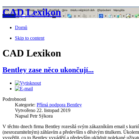
CAD Lexikon
Domů
Skip to content
CAD Lexikon
Bentley zase něco ukončují...
Podrobnosti
Kategorie:
Přímá podpora Bentley
Vytvořeno
22. listopad 2019
Napsal
Petr Sýkora
V těchto dnech firma Bentley rozesílá svým zákazníkům email s kuri
(nesrozumitelným) záhlavím a především s děsivým titulkem. Úkolem 
vysvětlit, co to Bentley vyvádějí a především uklidnit polekané uživat