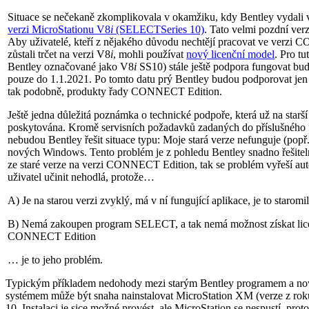
Situace se nečekaně zkomplikovala v okamžiku, kdy Bentley vydali
verzi MicroStationu V8
i
(SELECTSeries 10)
. Tato velmi pozdní ver
Aby uživatelé, kteří z nějakého důvodu nechtějí pracovat ve verzi
zůstali trčet na verzi V8
i
, mohli používat
nový licenční model
. Pro tu
Bentley označované jako V8
i
SS10) stále ještě podpora fungovat bud
pouze do 1.1.2021. Po tomto datu prý Bentley budou podporovat jen
tak podobně, produkty řady CONNECT Edition.
Ještě jedna důležitá poznámka o technické podpoře, která už na starš
poskytována. Kromě servisních požadavků zadaných do příslušného f
nebudou Bentley řešit situace typu: Moje stará verze nefunguje (pop
nových Windows. Tento problém je z pohledu Bentley snadno řešiteln
ze staré verze na verzi CONNECT Edition, tak se problém vyřeší au
uživatel učinit nehodlá, protože…
A) Je na starou verzi zvyklý, má v ní fungující aplikace, je to staromi
B) Nemá zakoupen program SELECT, a tak nemá možnost získat lice
CONNECT Edition
… je to jeho problém.
Typickým příkladem nedohody mezi starým Bentley programem a n
systémem může být snaha nainstalovat MicroStation XM (verze z ro
10. Instalaci je sice možné provést, ale MicroStation se nespustí, pro