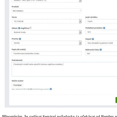
Připomínám, že zadávat Servisní požadavky (a očekávat od Bentley