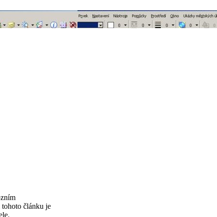
ózním
tohoto článku je
ele.