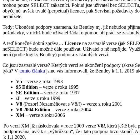
mohou pouze SELECT zákazníci. Pokud jste uživatel bez SELECTu, a
obyčejné, avšak trvalé (perpetual) licence, pak Servisní požadavky do
nemůžete.
Tedy: Ukončení podpory znamená, že Bentley mj. již nebudou přijímat
požadavky, v nichž bude uživatel žádat o pomoc při práci se zastaral
A teď konečně dobrá zpráva…
Licence
na zastaralé verze (jak SELE
neSELECT) bude možné dále používat. Uživatel o ně nepřijde. Využív
není (podle logiky Bentley) podpora zastaralých verzí.
Co jsou zastaralé verze? Kterých verzí se ukončení podpory (skrze S
týká? V
tomto článku
jsme vás informovali, že Bentley k 1.1. 2019 uk
V5
– verze z roku 1993
95 Edition
– verze z roku 1995
SE Edition
– verze z roku 1997
/J
– verze z roku 1999
V8
(Pozor! Nezaměňovat s V8
i
!) – verze z roku 2001
V8 2004 Edition
– verze z roku 2004
XM
– verze z roku 2006
Po verzi XM již následovala v roce 2009 verze
V8
i
, která ještě byla
podporována, avšak s „výhrůžkou“, že i tato podpora brzo skončí. A 
k 1.1.2020.