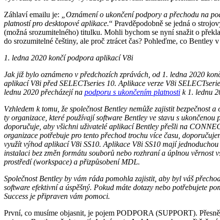
Záhlaví emailu je:
„Oznámení o ukončení podpory a přechodu na pod
platností pro desktopové aplikace.
“ Pravděpodobně se jedná o strojový
(možná srozumitelného) titulku. Mohli bychom se nyní snažit o překla
do srozumitelné češtiny, ale proč ztrácet čas? Pohleďme, co Bentley 
1. ledna 2020 končí podpora aplikací V8i
Jak již bylo oznámeno v předchozích zprávách, od 1. ledna 2020 kon
aplikací V8i před SELECTseries 10. Aplikace verze V8i SELECTseries
lednu 2020 přecházejí na
podporu s ukončením platnosti
k 1. lednu 2
Vzhledem k tomu, že společnost Bentley nemůže zajistit bezpečnost a
ty organizace, které používají software Bentley ve stavu s ukončenou
doporučuje, aby všichni uživatelé aplikací Bentley přešli na CONNE
organizace potřebuje pro tento přechod trochu více času, doporučuj
využít výhod aplikací V8i SS10. Aplikace V8i SS10 mají jednoduchou 
instalaci bez změn formátu souborů nebo rozhraní a úplnou věrnost 
prostředí (workspace) a přizpůsobení MDL.
Společnost Bentley by vám ráda pomohla zajistit, aby byl váš přech
software efektivní a úspěšný. Pokud máte dotazy nebo potřebujete p
Success je připraven vám pomoci.
První, co musíme objasnit, je pojem PODPORA (SUPPORT). Přesněji,