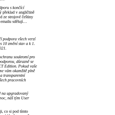
poru s končící
 překlad v angličtině
d ze strojové češtiny
v emailu sdělují…
čí podpora všech verzí
 10 změní stav a k 1.
021.
 ochranu soukromí pro
 podporou, důrazně se
CT Edition. Pokud vaše
eme vám okamžitě plně
a transparentní
všech pracovních
od na upgradovaný
omoc, náš tým User
 co si pod tímto