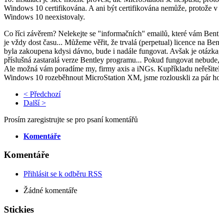
Windows 10 certifikována. A ani být certifikována nemůže, protože v 
Windows 10 neexistovaly.
Co říci závěrem? Nelekejte se "informačních" emailů, které vám Bentl
je vždy dost času... Můžeme věřit, že trvalá (perpetual) licence na Be
byla zakoupena kdysi dávno, bude i nadále fungovat. Avšak je otázka
příslušná zastaralá verze Bentley programu... Pokud fungovat nebude
Ale možná vám poradíme my, firmy axis a iNGs. Kupříkladu neřešitel
Windows 10 rozeběhnout MicroStation XM, jsme rozlouskli za pár h
< Předchozí
Další >
Prosím zaregistrujte se pro psaní komentářů
Komentáře
Komentáře
Přihlásit se k odběru RSS
Žádné komentáře
Stickies